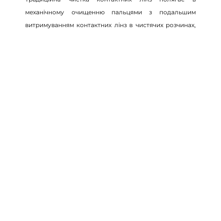
механічному очищенню пальцями з подальшим
витримуванням контактних лінз в чистячих розчинах,
які поступово розчиняють білкові відкладення на
поверхні контактних лінз. Як правило, процес
традиційної очищення займає 6-8 годин.
Контейнер використовує ультразвукову енергію,
високочастотні механічні коливання (46 кГц), для того,
щоб видалити всі білкові відкладення з поверхні
контактних лінз за 3-5 хвилин. Швидке очищення
набагато краще зберігає поверхню лінзи. Немає
необхідності тривалого «вимочування» контактних
лінз в чистячих розчинах.
Контейнер для очищення лінз ультразвуком
Solente HL-700
можна використовувати для
всіх м'яких контактних лінз з будь-яким
багатофункціональним розчином для
контактних лінз.