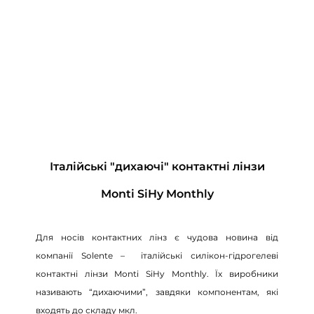
Італійські "дихаючі" контактні лінзи
Monti SiHy Monthly
Для носів контактних лінз є чудова новина від
компанії Solente – італійські силікон-гідрогелеві
контактні лінзи Monti SiHy Monthly. Їх виробники
називають “дихаючими”, завдяки компонентам, які
входять до складу мкл.