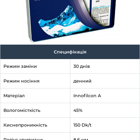
Специфікація
Режим заміни
30 днів
Режим носіння
денний
Матеріал
Innofilcon A
Вологомісткість
45%
Киснепроникність
150 Dk/t
Радіус кривизни
8.6 мм